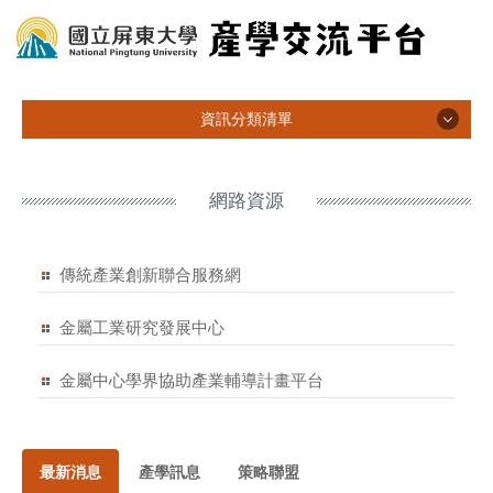
跳
到
主
要
內
資訊分類清單
容
區
資訊分類清單
網路資源
關於平台
傳統產業創新聯合服務網
專家能量
金屬工業研究發展中心
產學合作計畫查詢
金屬中心學界協助產業輔導計畫平台
政府資源
廠商資料庫
最新消息
產學訊息
策略聯盟
連絡我們